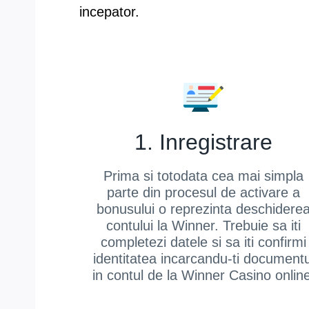
incepator.
1. Inregistrare
Prima si totodata cea mai simpla
parte din procesul de activare a
bonusului o reprezinta deschidere
contului la Winner. Trebuie sa iti
completezi datele si sa iti confirmi
identitatea incarcandu-ti documentu
in contul de la Winner Casino onlin