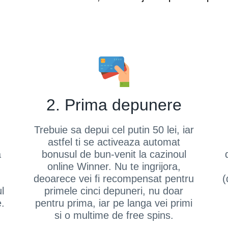
2. Prima depunere
Trebuie sa depui cel putin 50 lei, iar
astfel ti se activeaza automat
a
bonusul de bun-venit la cazinoul
online Winner. Nu te ingrijora,
deoarece vei fi recompensat pentru
(
l
primele cinci depuneri, nu doar
e.
pentru prima, iar pe langa vei primi
si o multime de free spins.