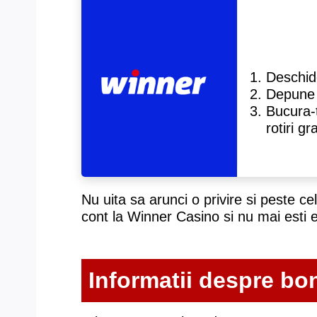
Deschide
Depune m
Bucura-
rotiri gr
Nu uita sa arunci o privire si peste ce
cont la Winner Casino si nu mai esti e
Informatii despre bo