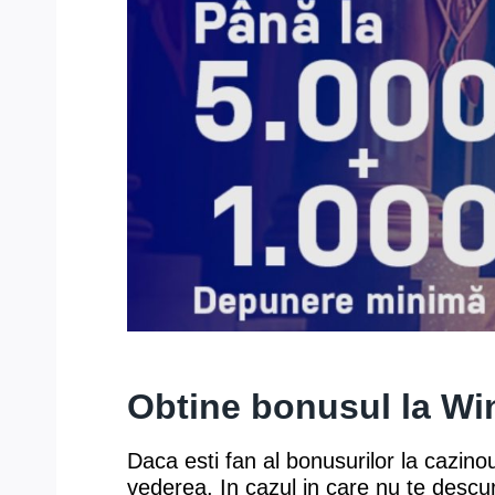
Obtine bonusul la Wi
Daca esti fan al bonusurilor la cazinou
vederea. In cazul in care nu te descurc