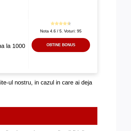
Nota
4.6
/ 5. Voturi:
95
.
OBTINE BONUS
na la 1000
te-ul nostru, in cazul in care ai deja