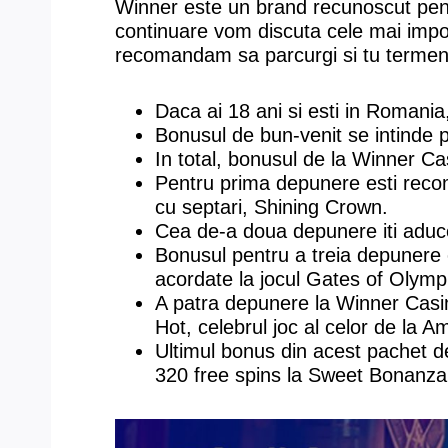
Winner este un brand recunoscut pentru p
continuare vom discuta cele mai import
recomandam sa parcurgi si tu termenii
Daca ai 18 ani si esti in Romania,
Bonusul de bun-venit se intinde p
In total, bonusul de la Winner Ca
Pentru prima depunere esti recom
cu septari, Shining Crown.
Cea de-a doua depunere iti aduce
Bonusul pentru a treia depunere e
acordate la jocul Gates of Olymp
A patra depunere la Winner Casin
Hot, celebrul joc al celor de la 
Ultimul bonus din acest pachet de
320 free spins la Sweet Bonanza